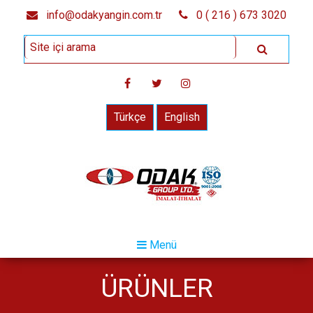
info@odakyangin.com.tr
0 ( 216 ) 673 3020
Türkçe
English
Menü
ÜRÜNLER