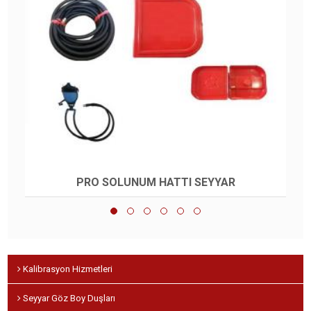
DragerPassLiteHava Tüplü Solunum Seti EN 137 / Çelik
PRO SOLUNUM HATTI SEYYAR
Kalibrasyon Hizmetleri
Seyyar Göz Boy Duşları