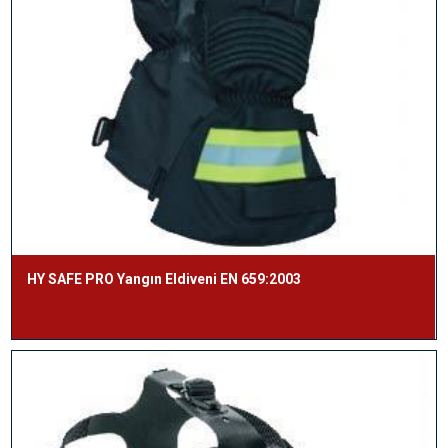
HY SAFE PRO Yangın Eldiveni EN 659:2003