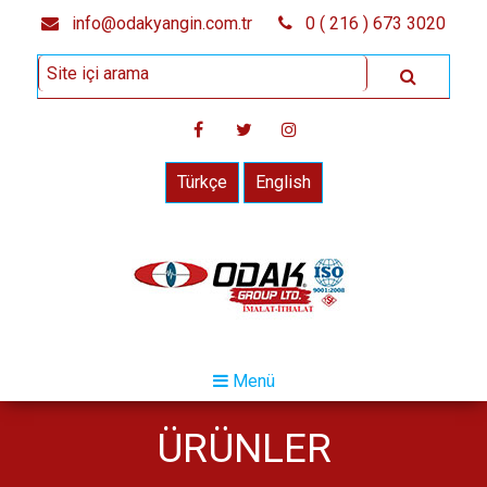
info@odakyangin.com.tr
0 ( 216 ) 673 3020
Türkçe
English
Menü
ÜRÜNLER