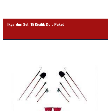
İlkyardım Seti 15 Kisilik Dolu Paket