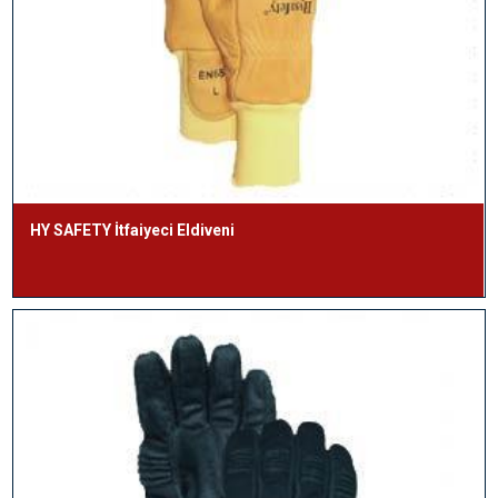
HY SAFETY İtfaiyeci Eldiveni