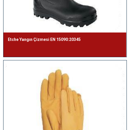
Etche Yangın Çizmesi EN 15090:20345