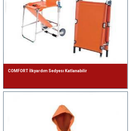
COMFORT İlkyardım Sedyesı Katlanabilir