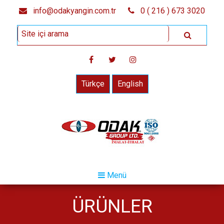
info@odakyangin.com.tr
0 ( 216 ) 673 3020
Türkçe
English
Menü
ÜRÜNLER