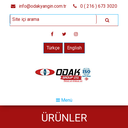
info@odakyangin.com.tr
0 ( 216 ) 673 3020
Türkçe
English
Menü
ÜRÜNLER