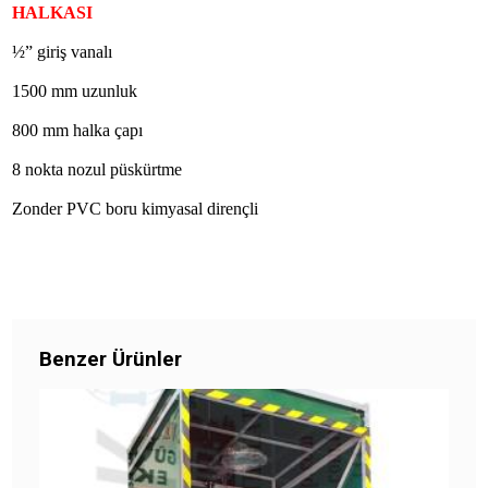
HALKASI
½” giriş vanalı
1500 mm uzunluk
800 mm halka çapı
8 nokta nozul püskürtme
Zonder PVC boru kimyasal dirençli
ÜRÜNÜ İNCELE
Benzer Ürünler