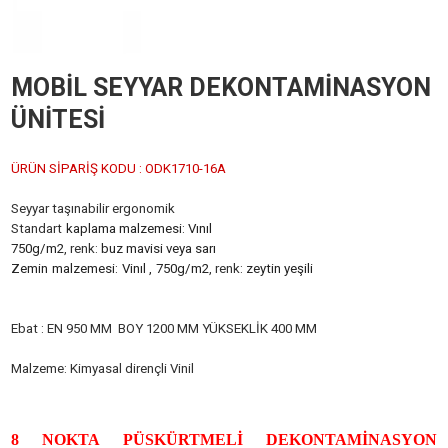
MOBİL SEYYAR DEKONTAMİNASYON
ÜNİTESİ
ÜRÜN SİPARİŞ KODU : ODK1710-16A
Seyyar taşınabilir ergonomik
Standart
kaplama malzemesi
:
Vınıl
750g/m2
, renk:
buz mavisi veya sarı
Zemin
malzemesi:
Vinıl ,
750g/m2
, renk:
zeytin yeşili
Ebat : EN 950 MM BOY 1200 MM YÜKSEKLİK 400 MM
Malzeme: Kimyasal dirençli Vinil
8 NOKTA PÜSKÜRTMELİ DEKONTAMİNASYON