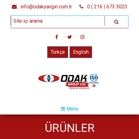
info@odakyangin.com.tr
0 ( 216 ) 673 3020
Türkçe
English
Menü
ÜRÜNLER