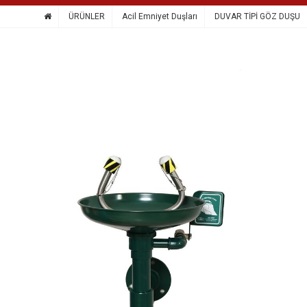
ÜRÜNLER
Acil Emniyet Duşları
DUVAR TİPİ GÖZ DUŞU