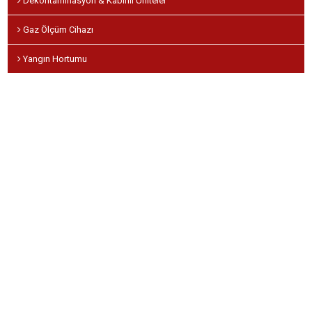
Dekontaminasyon & Kabinli Üniteler
Gaz Ölçüm Cihazı
Yangın Hortumu