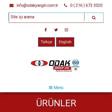
info@odakyangin.com.tr
0 ( 216 ) 673 3020
Türkçe
English
Menü
ÜRÜNLER